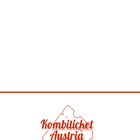
verwinkelte Gassen, „sprechende“ Schilder und
die wichtigsten Sehenswürdigkeiten der größten
Altstadt Tirols. Dein Gutschein ermächtigt dich
einmalig zur Stadtführung Hall.
Mehr erfahren