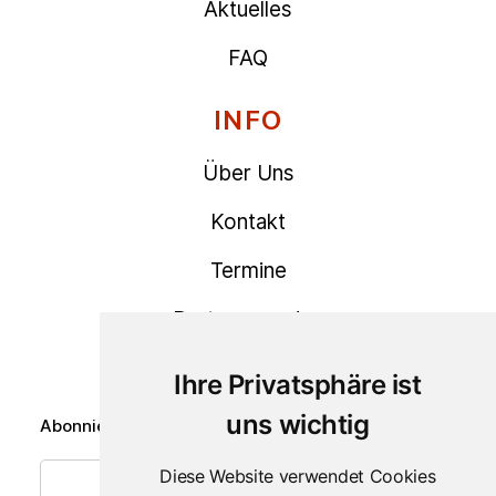
Aktuelles
FAQ
INFO
Über Uns
Kontakt
Termine
Partner werden
NEWSLETTER
Ihre Privatsphäre ist
uns wichtig
Abonniere den Newsletter für zukünftige Angebote
Diese Website verwendet Cookies