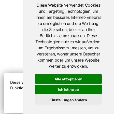
Diese Website verwendet Cookies
und Targeting Technologien, um
Ihnen ein besseres Internet-Erlebnis
zu ermöglichen und die Werbung,
die Sie sehen, besser an Ihre
Bedürfnisse anzupassen. Diese
Technologien nutzen wir außerdem,
um Ergebnisse zu messen, um zu
verstehen, woher unsere Besucher
kommen oder um unsere Website
weiter zu entwickeln.
Copyright © 2021 Kombiticket Austria
Alle Rechte vorbehalten
Alle akzeptieren
Datenschutzerklärung
Diese Website nutzt Cookies, um bestmögliche
Funktionalität bieten zu können.
Mehr Infos
Ich lehne ab
AGB
Einstellungen ändern
Impressum
Verstanden