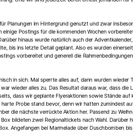
ür Planungen im Hintergrund genutzt und zwar insbeso
en einige Postings für die kommenden Wochen vorbereite
. Darüber hinaus wurde natürlich auch der Adventkalender
e, bis ins letzte Detail geplant. Also es wurden einerseit
Postings vorbereitet und generell die Rahmenbedingung
sch in sich. Mal sperrte alles auf, dann wurden wieder Te
ar wieder alles zu. Das Resultat daraus war, dass die L
eits, dass wir geplante Flyeraktionen sowie Stände auf
 harte Probe stand bevor, denn wir hatten zumindest a
ber die nächste verrückte Aktion her. Passend zu Wei
Box bildeten zwei Regionaltickets nach Wahl. Darüber h
r Box. Angefangen bei Marmelade über Duschbomben bis h