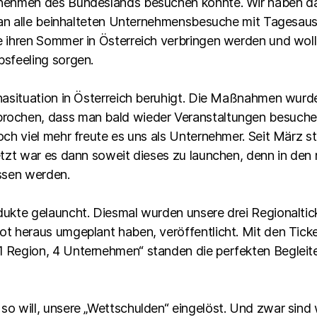
nehmen des Bundeslands besuchen konnte. Wir haben dar
 man alle beinhalteten Unternehmensbesuche mit Tagesaus
 ihren Sommer in Österreich verbringen werden und woll
sfeeling sorgen.
onasituation in Österreich beruhigt. Die Maßnahmen wur
ochen, dass man bald wieder Veranstaltungen besuchen 
och viel mehr freute es uns als Unternehmer. Seit März s
etzt war es dann soweit dieses zu launchen, denn in de
ssen werden.
ukte gelauncht. Diesmal wurden unsere drei Regionaltic
t heraus umgeplant haben, veröffentlicht. Mit den Ticke
 Region, 4 Unternehmen“ standen die perfekten Begleite
o will, unsere „Wettschulden“ eingelöst. Und zwar sind