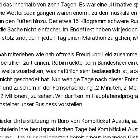
das innerhalb von zehn Tagen. Es war eine ultimative s
Die Wetterbedingungen waren enorm, zu den muskulären 
an den Füßen hinzu. Der etwa 15 Kilogramm schwere Ru
e Sache nicht einfacher. Im Endeffekt haben wir jedoch 
 stolz sind, denn jeden Tag einen Marathon zu gehen, ist 
h miterleben wie nah oftmals Freud und Leid zusammenli
eruflich zu trennen. Robin rückte beim Bundesheer ein u
weiterzuarbeiten, was natürlich sehr bedauerlich ist, ab
er nicht geschadet hat. Nur wenige Tage nach dieser Ents
 und Zusehern in der Fernsehsendung „2 Minuten, 2 Men
2 Millionen“, zu sehen. Wir durften im Hauptabendprogr
nsteiner unser Business vorstellen.
ieder Unterstützung im Büro von Kombiticket Austria, a
ülerin ihre berufspraktischen Tage bei Kombiticket Austr
hrung. Und wir sind jederzeit bereit erneut jemanden für