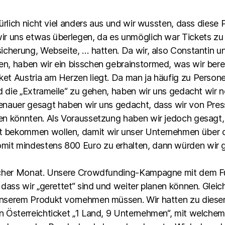
türlich nicht viel anders aus und wir wussten, dass dies
ir uns etwas überlegen, da es unmöglich war Tickets zu
sicherung, Webseite, … hatten. Da wir, also Constantin u
n, haben wir ein bisschen gebrainstormed, was wir bere
et Austria am Herzen liegt. Da man ja häufig zu Person
ind die „Extrameile“ zu gehen, haben wir uns gedacht wir
Genauer gesagt haben wir uns gedacht, dass wir von Pr
en könnten. Als Voraussetzung haben wir jedoch gesagt,
t bekommen wollen, damit wir unser Unternehmen über d
it mindestens 800 Euro zu erhalten, dann würden wir 
eicher Monat. Unsere Crowdfunding-Kampagne mit dem Fu
 dass wir „gerettet“ sind und weiter planen können. Glei
nserem Produkt vornehmen müssen. Wir hatten zu diesem 
n Österreichticket „1 Land, 9 Unternehmen“, mit welchem